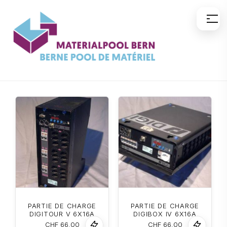
Aller
au
contenu
PARTIE DE CHARGE
PARTIE DE CHARGE
DIGITOUR V 6X16A
DIGIBOX IV 6X16A
CHF
66.00
CHF
66.00