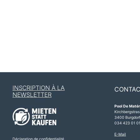
INSCRIPTION À LA
CONTA
NEWSLETTER
Pool De Matér
Kirchbergstras
3400 Burgdor
034 423 01 0
E-Mail
Déclaration de confidentialité