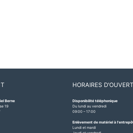
CT
HORAIRES D'OUVER
iel Berne
Disponibilité téléphonique
se 19
Du lundi au vendredi
f
09:00 – 17:00
1
Enlèvement de matériel à l'entrepô
Lundi et mardi
Jeudi et vendredi