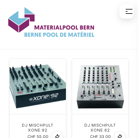
Zum
Inhalt
springen
DJ MISCHPULT
DJ MISCHPULT
XONE:92
XONE:62
CHF
55.00
CHF
33.00