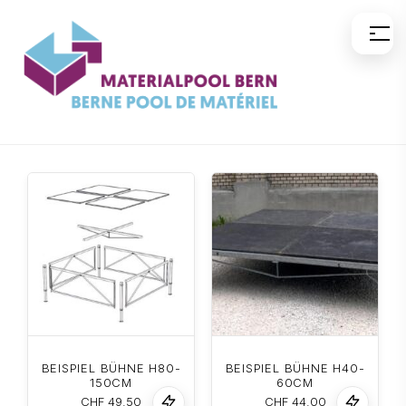
Zum
Inhalt
springen
BEISPIEL BÜHNE H80-
BEISPIEL BÜHNE H40-
150CM
60CM
CHF
49.50
CHF
44.00