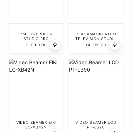
BM HYPERDECK
BLACKMAGIC ATEM
STUDIO PRO
TELEVISION STUDIO
HD
CHF
110.00
CHF
88.00
VIDEO BEAMER EIKI
VIDEO BEAMER LCD
LC-XB42N
PT-LB90