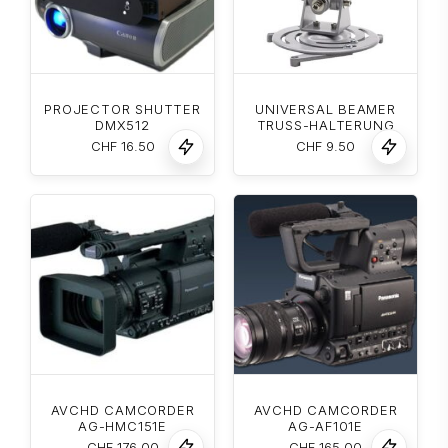
PROJECTOR SHUTTER
UNIVERSAL BEAMER
DMX512
TRUSS-HALTERUNG
CHF
16.50
CHF
9.50
AVCHD CAMCORDER
AVCHD CAMCORDER
AG-HMC151E
AG-AF101E
CHF
176.00
CHF
165.00