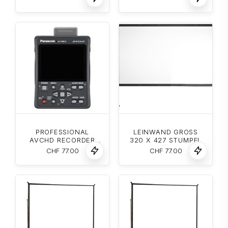
PROFESSIONAL
LEINWAND GROSS
AVCHD RECORDER
320 X 427 STUMPFL
HMR-10
CHF
77.00
CHF
77.00