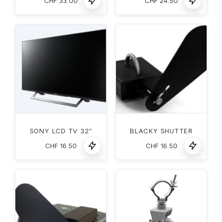
CHF
33.00
CHF
24.50
SONY LCD TV 32″
BLACKY SHUTTER
CHF
16.50
CHF
16.50