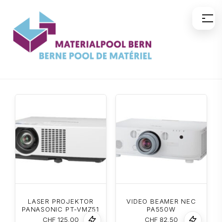
Zum
Inhalt
springen
LASER PROJEKTOR
VIDEO BEAMER NEC
PANASONIC PT-VMZ51
PA550W
CHF
125.00
CHF
82.50