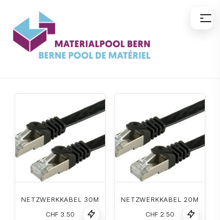
Aller
au
contenu
NETZWERKKABEL 30M
NETZWERKKABEL 20M
CHF
3.50
CHF
2.50