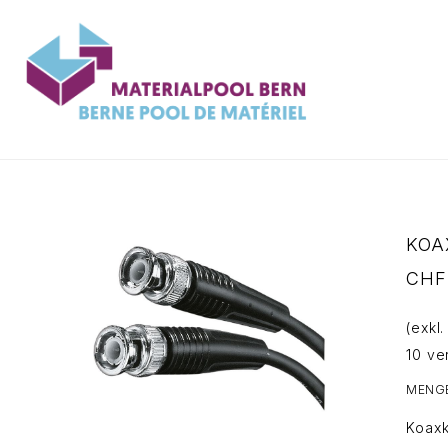
Zum
Inhalt
springen
KOA
CHF
(exkl
10 ve
MENG
Koaxk