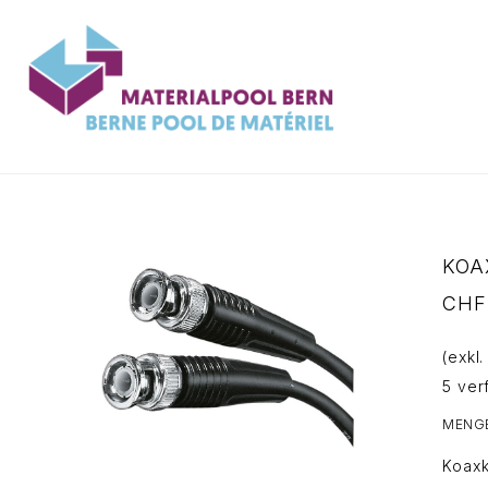
Zum
Inhalt
springen
KOA
CHF
(exkl
5 ver
MENG
Koax