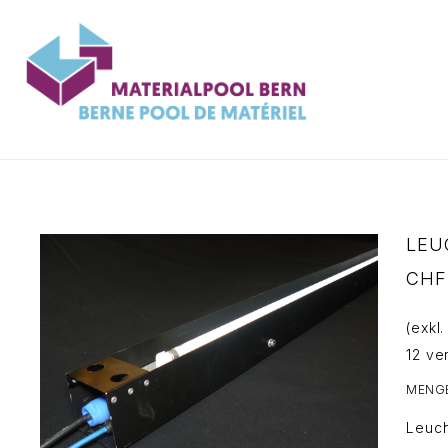
Zum
Inhalt
springen
LEU
CHF
(exkl
12 ve
MENG
Leuch