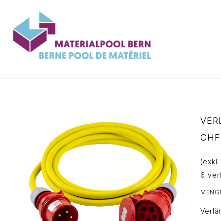
Zum
Inhalt
springen
VER
CHF
(exkl
6 ver
MENG
Verlä