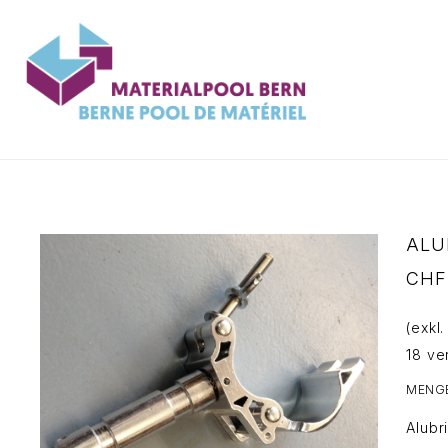
Zum
Inhalt
springen
ALU
CHF
(exkl
18 ve
MENG
Alubr