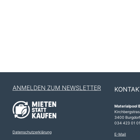
ANMELDEN ZUM NEWSLETTER
KONTAK
Materialpool 
Kirchbergstras
3400 Burgdor
034 423 01 0
Datenschutzerklärung
E-Mail